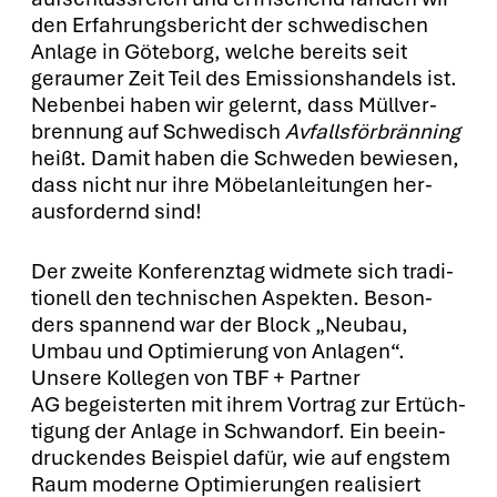
den Erfah­rungs­be­richt der schwe­di­schen
Anla­ge in Göte­borg, wel­che bereits seit
gerau­mer Zeit Teil des Emis­si­ons­han­dels ist.
Neben­bei haben wir gelernt, dass Müll­ver­
bren­nung auf Schwe­disch
Avfalls­för­brän­ning
heißt. Damit haben die Schwe­den bewie­sen,
dass nicht nur ihre Möbel­an­lei­tun­gen her­
aus­for­dernd sind!
Der zwei­te Kon­fe­renz­tag wid­me­te sich tra­di­
tio­nell den tech­ni­schen Aspek­ten. Beson­
ders span­nend war der Block „Neu­bau,
Umbau und Opti­mie­rung von Anla­gen“.
Unse­re Kol­le­gen von TBF + Part­ner
AG begeis­ter­ten mit ihrem Vor­trag zur Ertüch­
ti­gung der Anla­ge in Schwan­dorf. Ein beein­
dru­cken­des Bei­spiel dafür, wie auf engs­tem
Raum moder­ne Opti­mie­run­gen rea­li­siert