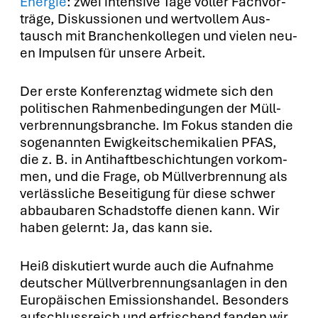
Ener­gie
: zwei inten­si­ve Tage vol­ler Fach­vor­
trä­ge, Dis­kus­sio­nen und wert­vol­lem Aus­
tausch mit Bran­chen­kol­le­gen und vie­len neu­
en Impul­sen für unse­re Arbeit.
Der ers­te Kon­fe­renz­tag wid­me­te sich den
poli­ti­schen Rah­men­be­din­gun­gen der Müll­
ver­bren­nungs­bran­che. Im Fokus stan­den die
soge­nann­ten Ewig­keits­che­mi­ka­li­en PFAS,
die z. B. in Anti­haft­be­schich­tun­gen vor­kom­
men, und die Fra­ge, ob Müll­ver­bren­nung als
ver­läss­li­che Besei­ti­gung für die­se schwer
abbau­ba­ren Schad­stof­fe die­nen kann. Wir
haben gelernt: Ja, das kann sie.
Heiß dis­ku­tiert wur­de auch die Auf­nah­me
deut­scher Müll­ver­bren­nungs­an­la­gen in den
Euro­päi­schen Emis­si­ons­han­del. Beson­ders
auf­schluss­reich und erfri­schend fan­den wir