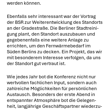
wer­den kön­nen.
Eben­falls sehr inter­es­sant war der Vor­trag
der BSR zur Wei­ter­ent­wick­lung des Stand­orts
an der Gra­de­stra­ße. Die Ber­li­ner Stadt­rei­ni­
gung plant, den Stand­ort aus­zu­bau­en und
gege­be­nen­falls eine wei­te­re Anla­ge zu
errich­ten, um den Fern­wär­me­be­darf im
Süden Ber­lins zu decken. Ein Pro­jekt, das wir
mit beson­de­rem Inter­es­se ver­fol­gen, da uns
der Stand­ort gut ver­traut ist.
Wie jedes Jahr bot die Kon­fe­renz nicht nur
wert­vol­len fach­li­chen Input, son­dern auch
zahl­rei­che Mög­lich­kei­ten für per­sön­li­chen
Aus­tausch. Beson­ders der ers­te Abend in
ent­spann­ter Atmo­sphä­re bot die Gele­gen­
heit, lang­jäh­ri­ge Geschäfts­part­ner wie­der­zu­