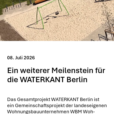
08. Juli
2026
Ein weiterer Meilenstein für
die WATERKANT Berlin
Das Gesamt­pro­jekt WATERKANT Ber­lin ist
ein Gemein­schafts­pro­jekt der lan­des­ei­ge­nen
Woh­nungs­bau­un­ter­neh­men WBM Woh­