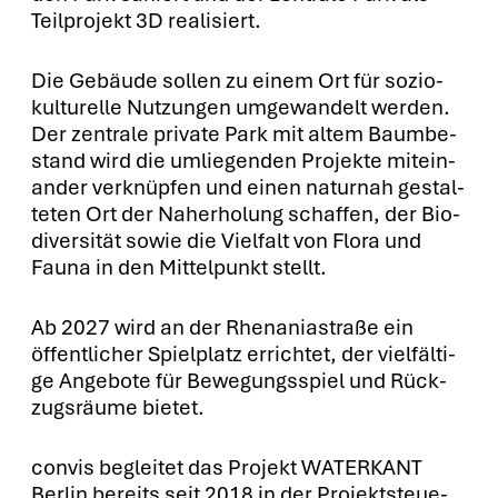
Teil­pro­jekt 3D rea­li­siert.
Die Gebäu­de sol­len zu einem Ort für sozio-
kul­tu­rel­le Nut­zun­gen umge­wan­delt wer­den.
Der zen­tra­le pri­va­te Park mit altem Baum­be­
stand wird die umlie­gen­den Pro­jek­te mit­ein­
an­der ver­knüp­fen und einen natur­nah gestal­
te­ten Ort der Nah­erho­lung schaf­fen, der Bio­
di­ver­si­tät sowie die Viel­falt von Flo­ra und
Fau­na in den Mit­tel­punkt stellt.
Ab 2027 wird an der Rhenani­a­stra­ße ein
öffent­li­cher Spiel­platz errich­tet, der viel­fäl­ti­
ge Ange­bo­te für Bewe­gungs­spiel und Rück­
zugs­räu­me bie­tet.
con­vis beglei­tet das Pro­jekt WATERKANT
Ber­lin bereits seit 2018 in der Pro­jekt­steue­