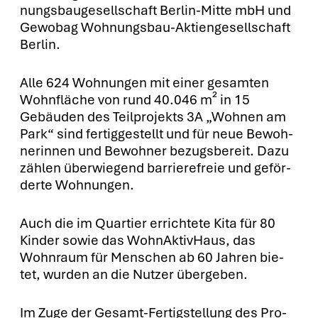
nungs­bau­ge­sell­schaft Ber­lin-Mit­te mbH und
Gewo­bag Woh­nungs­bau-Akti­en­ge­sell­schaft
Ber­lin.
Alle 624 Woh­nun­gen mit einer gesam­ten
Wohn­flä­che von rund 40.046 m² in 15
Gebäu­den des Teil­pro­jekts 3A „Woh­nen am
Park“ sind fer­tig­ge­stellt und für neue Bewoh­
ne­rin­nen und Bewoh­ner bezugs­be­reit. Dazu
zäh­len über­wie­gend bar­rie­re­freie und geför­
der­te Woh­nun­gen.
Auch die im Quar­tier errich­te­te Kita für 80
Kin­der sowie das Wohn­Ak­tiv­Haus, das
Wohn­raum für Men­schen ab 60 Jah­ren bie­
tet, wur­den an die Nut­zer über­ge­ben.
Im Zuge der Gesamt-Fer­tig­stel­lung des Pro­