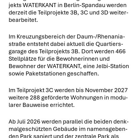
jekts WATERKANT in Ber­lin-Span­dau wer­den
der­zeit die Teil­pro­jek­te 3B, 3C und 3D wei­ter­
be­ar­bei­tet.
Im Kreu­zungs­be­reich der Daum-/Rhenani­a­
stra­ße ent­steht dabei aktu­ell die Quar­tiers­
ga­ra­ge des Teil­pro­jekts 3B. Dort wer­den 466
Stell­plät­ze für die Bewoh­ne­rin­nen und
Bewoh­ner der WATERKANT, eine Jel­bi-Sta­ti­on
sowie Paket­sta­tio­nen geschaf­fen.
Im Teil­pro­jekt 3C wer­den bis Novem­ber 2027
wei­te­re 288 geför­der­te Woh­nun­gen in modu­
la­rer Bau­wei­se errich­tet.
Ab Juli 2026 wer­den par­al­lel die bei­den denk­
mal­ge­schütz­ten Gebäu­de im namens­ge­ben­
den Park saniert und der zen­tra­le Park als