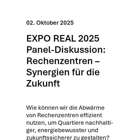
02. Okto­ber 2025
EXPO REAL 2025
Panel-Diskussion:
Rechenzentren –
Synergien für die
Zukunft
Wie kön­nen wir die Abwär­me
von Rechen­zen­tren effi­zi­ent
nut­zen, um Quar­tie­re nach­hal­ti­
ger, ener­gie­be­wuss­ter und
zukunfts­si­che­rer zu gestal­ten?