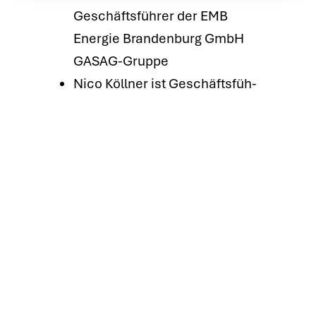
Geschäfts­füh­rer der EMB
Ener­gie Bran­den­burg GmbH
GAS­AG-Grup­pe
Nico Köll­ner ist Geschäfts­füh­
rer von DATA2HEAT, das er
2023 im Auf­trag der Inves­ta
Real Estate, wo er als Direc­tor
Busi­ness Deve­lo­p­ment tätig
ist, gemein­sam mit GASAG
Solu­ti­on Plus gegrün­det hat.
Nils Per­peet ist Pro­ku­rist und
Part­ner sowie Head of Com­
mer­cial Deve­lo­p­ment bei
Land­mar­ken AG