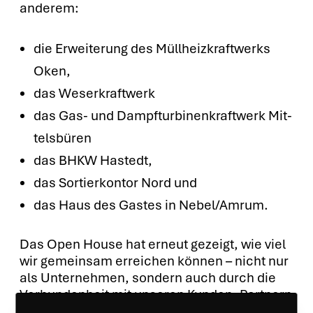
ande­rem:
die Erwei­te­rung des Müll­heiz­kraft­werks
Oken,
das Weser­kraft­werk
das Gas- und Dampf­tur­bi­nen­kraft­werk Mit­
tels­bü­ren
das BHKW Hastedt,
das Sor­tier­kon­tor Nord und
das Haus des Gas­tes in Nebel/Amrum.
Das Open House hat erneut gezeigt, wie viel
wir gemein­sam errei­chen kön­nen – nicht nur
als Unter­neh­men, son­dern auch durch die
Ver­bun­den­heit mit unse­ren Kun­den, Part­nern
und Gäs­ten.