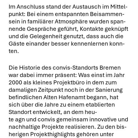
Im Anschluss stand der Aus­tausch im Mit­tel­
punkt: Bei einem ent­spann­ten Bei­sam­men­
sein in fami­liä­rer Atmo­sphä­re wur­den span­
nen­de Gesprä­che geführt, Kon­tak­te geknüpft
und die Gele­gen­heit genutzt, dass auch die
Gäs­te ein­an­der bes­ser ken­nen­ler­nen konn­
ten.
Die His­to­rie des con­vis-Stand­orts Bre­men
war dabei immer prä­sent: Was einst im Jahr
2000 als klei­nes Pro­jekt­bü­ro in dem zum
dama­li­gen Zeit­punkt noch in der Sanie­rung
befind­li­chen Alten Hafen­amt begann, hat
sich über die Jah­re zu einem eta­blier­ten
Stand­ort ent­wi­ckelt, an dem heu­
te agn und con­vis gemein­sam inno­va­ti­ve und
nach­hal­ti­ge Pro­jek­te rea­li­sie­ren. Zu den bis­
he­ri­gen Pro­jekt­high­lights gehö­ren unter