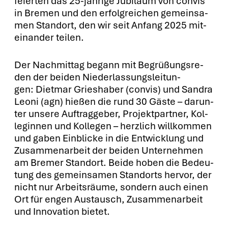
fei­er­ten das 25-jäh­ri­ge Jubi­lä­um von con­vis
in Bre­men und den erfolg­rei­chen gemein­sa­
men Stand­ort, den wir seit Anfang 2025 mit­
ein­an­der tei­len.
Der Nach­mit­tag begann mit Begrü­ßungs­re­
den der bei­den Nie­der­las­sungs­lei­tun­
gen: Diet­mar Gries­ha­ber (con­vis) und San­dra
Leo­ni (agn) hie­ßen die rund 30 Gäs­te – dar­un­
ter unse­re Auf­trag­ge­ber, Pro­jekt­part­ner, Kol­
le­gin­nen und Kol­le­gen – herz­lich will­kom­men
und gaben Ein­bli­cke in die Ent­wick­lung und
Zusam­men­ar­beit der bei­den Unter­neh­men
am Bre­mer Stand­ort. Bei­de hoben die Bedeu­
tung des gemein­sa­men Stand­orts her­vor, der
nicht nur Arbeits­räu­me, son­dern auch einen
Ort für engen Aus­tausch, Zusam­men­ar­beit
und Inno­va­ti­on bie­tet.