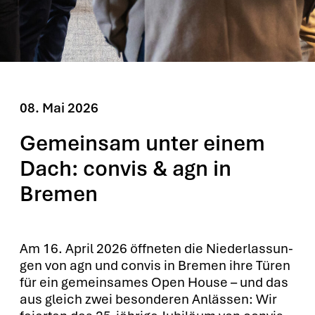
08. Mai 2026
Gemeinsam unter einem
Dach: convis & agn in
Bremen
Am 16. April 2026 öff­ne­ten die Nie­der­las­sun­
gen von agn und con­vis in Bre­men ihre Türen
für ein gemein­sa­mes Open House – und das
aus gleich zwei beson­de­ren Anläs­sen: Wir