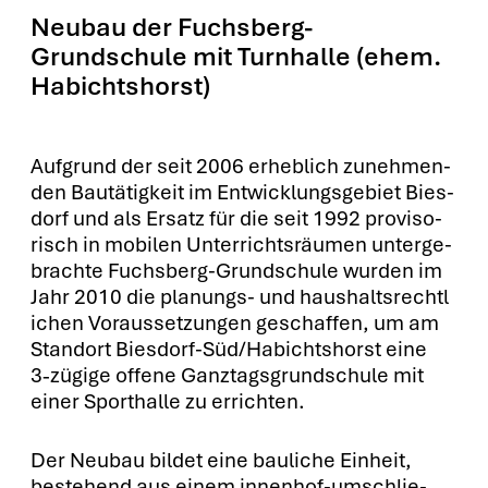
Neubau der Fuchsberg-
Grundschule mit Turnhalle (ehem.
Habichtshorst)
Auf­grund der seit 2006 erheb­lich zuneh­men­
den Bau­tä­tig­keit im Ent­wick­lungs­ge­biet Bies­
dorf und als Ersatz für die seit 1992 pro­vi­so­
risch in mobi­len Unter­richts­räu­men unter­ge­
brach­te Fuchs­berg-Grund­schu­le wur­den im
Jahr 2010 die pla­nungs- und haus­halts­recht­l
i­chen Vor­aus­set­zun­gen geschaf­fen, um am
Stand­ort Bies­dorf-Süd­/Ha­bichts­horst eine
3‑zügige offe­ne Ganz­tags­grund­schu­le mit
einer Sport­hal­le zu errich­ten.
Der Neu­bau bil­det eine bau­li­che Ein­heit,
bestehend aus einem innen­hof-umschlie­