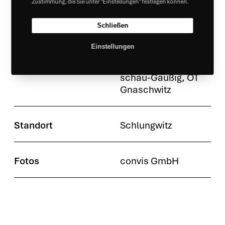
Zustimmung, die Sie unter "Einstellungen" festlegen können.
nung, Bau­be­treu­
ung, Abnah­me­ma­
Schließen
nage­ment
Einstellungen
Auf­trag­ge­ber
Gemein­de Dober­
schau-Gau­ßig, OT
Gnaschwitz
Stand­ort
Schlung­witz
Fotos
con­vis GmbH