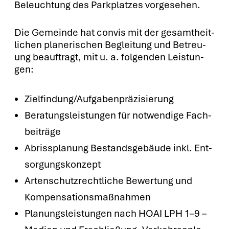
Beleuch­tung des Park­plat­zes vor­ge­se­hen.
Die Gemein­de hat con­vis mit der gesamt­heit­
li­chen pla­ne­ri­schen Beglei­tung und Betreu­
ung beauf­tragt, mit u. a. fol­gen­den Leis­tun­
gen:
Zielfindung/Aufgabenpräzisierung
Bera­tungs­leis­tun­gen für not­wen­di­ge Fach­
bei­trä­ge
Abriss­pla­nung Bestands­ge­bäu­de inkl. Ent­
sor­gungs­kon­zept
Arten­schutz­recht­li­che Bewer­tung und
Kom­pen­sa­ti­ons­maß­nah­men
Pla­nungs­leis­tun­gen nach HOAI LPH 1–9 –