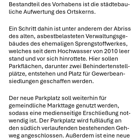
Bestand­teil des Vor­ha­bens ist die städ­te­bau­
li­che Auf­wer­tung des Orts­kerns.
Ein Schritt dahin ist unter ande­rem der Abriss
des alten, asbest­be­las­te­ten Ver­wal­tungs­ge­
bäu­des des ehe­ma­li­gen Spreng­stoff­wer­kes,
wel­ches seit dem Hoch­was­ser von 2010 leer
stand und vor sich hin­rot­te­te. Hier sol­len
Park­flä­chen, dar­un­ter zwei Behin­der­ten­stell­
plät­ze, ent­ste­hen und Platz für Gewer­be­an­
sied­lun­gen geschaf­fen wer­den.
Der neue Park­platz soll wei­ter­hin für
gemeind­li­che Markt­ta­ge genutzt wer­den,
sodass eine medi­en­sei­ti­ge Erschlie­ßung not­
wen­dig ist. Der Park­platz wird fuß­läu­fig an
den süd­lich ver­lau­fen­den bestehen­den Geh­
weg ange­schlos­sen. Außer­dem ist eine neue