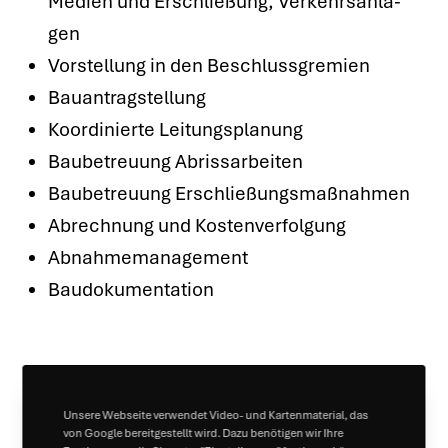
Medi­en und Erschlie­ßung, Ver­kehrs­an­la­
gen
Vor­stel­lung in den Beschluss­gre­mi­en
Bau­an­trag­stel­lung
Koor­di­nier­te Lei­tungs­pla­nung
Bau­be­treu­ung Abriss­ar­bei­ten
Bau­be­treu­ung Erschlie­ßungs­maß­nah­men
Abrech­nung und Kos­ten­ver­fol­gung
Abnah­me­ma­nage­ment
Bau­do­ku­men­ta­ti­on
Leis­tun­gen
Infra­struk­tur­pla­
Unsere Webseite verwendet Video- und Kartenmaterial, das
nung, Abriss­pla­
von Google bereitgestellt wird. Dazu benötigen wir Ihre