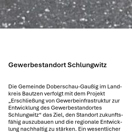
Gewerbestandort Schlungwitz
Die Gemein­de Dober­schau-Gau­ßig im Land­
kreis Baut­zen ver­folgt mit dem Pro­jekt
„Erschlie­ßung von Gewer­be­infra­struk­tur zur
Ent­wick­lung des Gewer­be­stand­or­tes
Schlung­witz“ das Ziel, den Stand­ort zukunfts­
fä­hig aus­zu­bau­en und die regio­na­le Ent­wick­
lung nach­hal­tig zu stär­ken. Ein wesent­li­cher