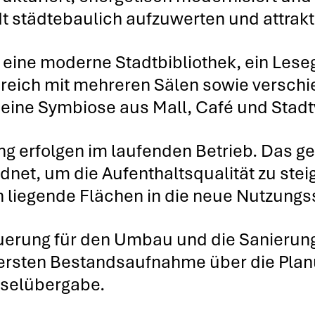
dt städ­te­bau­lich auf­zu­wer­ten und attrak­t
ine moder­ne Stadt­bi­blio­thek, ein Lese­g
s­be­reich mit meh­re­ren Sälen sowie ver­sc
ine Sym­bio­se aus Mall, Café und Stadt­v
 erfol­gen im lau­fen­den Betrieb. Das 
d­net, um die Auf­ent­halts­qua­li­tät zu ste
lie­gen­de Flä­chen in die neue Nut­zungs­st
steue­rung für den Umbau und die Sanie­run
 ers­ten Bestands­auf­nah­me über die Pla
­sel­über­ga­be.