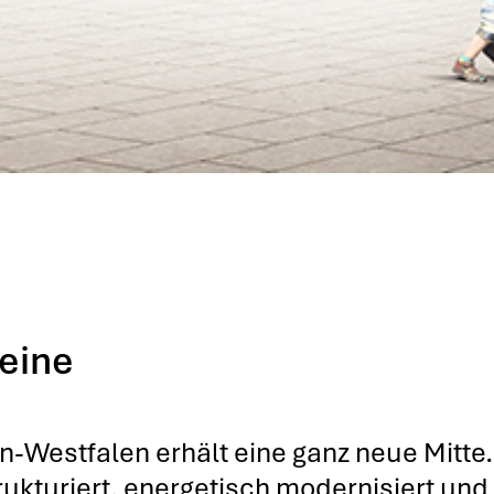
eine
in-West­fa­len erhält eine ganz neue Mit­t
k­tu­riert, ener­ge­tisch moder­ni­siert und 