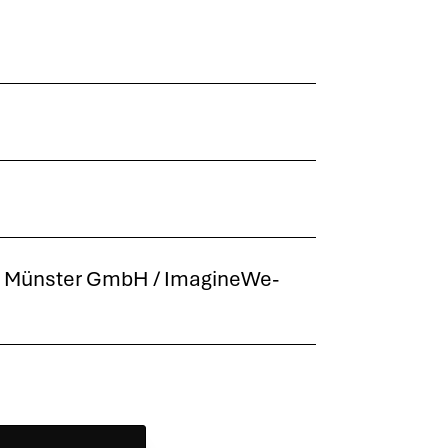
 Müns­ter GmbH / Ima­gi­ne­We­