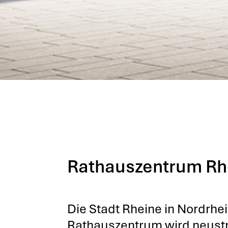
Rathauszentrum Rh
Die Stadt Rhei­ne in Nord­rhe
Rat­haus­zen­trum wird neu­stru