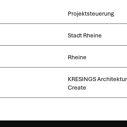
Pro­jekt­steue­rung
Stadt Rhei­ne
Rhei­ne
KRESINGS Archi­tek­tur
Crea­te