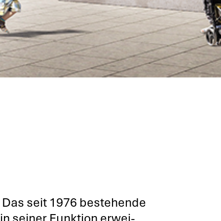
e. Das seit 1976 bestehen­de
in sei­ner Funk­ti­on erwei­