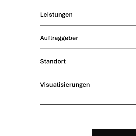
Leis­tun­gen
Auf­trag­ge­ber
Stand­ort
Visua­li­sie­run­gen