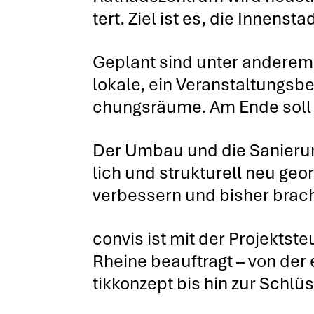
tert. Ziel ist es, die Innen­sta
Geplant sind unter ande­rem e
lo­ka­le, ein Ver­an­stal­tung
chungs­räu­me. Am Ende soll e
Der Umbau und die Sanie­rung
lich und struk­tu­rell neu geor
ver­bes­sern und bis­her brach 
con­vis ist mit der Pro­jekt­
Rhei­ne beauf­tragt – von der
tik­kon­zept bis hin zur Schlüs