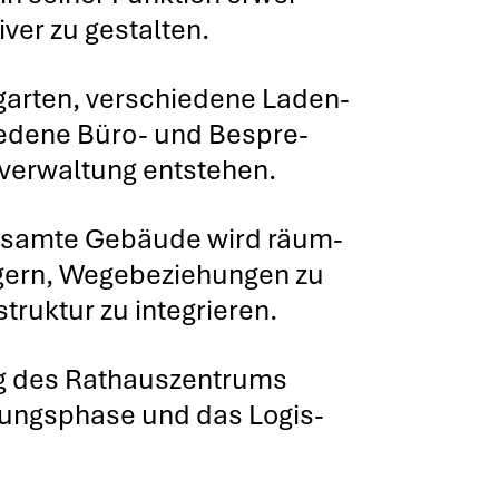
i­ver zu gestal­ten.
ar­ten, ver­schie­de­ne Laden­
hie­de­ne Büro- und Bespre­
er­wal­tung ent­ste­hen.
gesam­te Gebäu­de wird räum­
i­gern, Wege­be­zie­hun­gen zu
ruk­tur zu inte­grie­ren.
g des Rat­haus­zen­trums
­nungs­pha­se und das Logis­