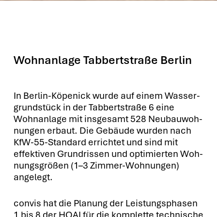
Wohnanlage Tabbertstraße Berlin
In Ber­lin-Köpe­nick wur­de auf einem Was­ser­
grund­stück in der Tab­bert­stra­ße 6 eine
Wohn­an­la­ge mit ins­ge­samt 528 Neu­bau­woh­
nun­gen erbaut. Die Gebäu­de wur­den nach
KfW-55-Stan­dard errich­tet und sind mit
effek­ti­ven Grund­ris­sen und opti­mier­ten Woh­
nungs­grö­ßen (1–3 Zim­mer-Woh­nun­gen)
ange­legt.
con­vis hat die Pla­nung der Leis­tungs­pha­sen
1 bis 8 der HOAI für die kom­plet­te tech­ni­sche