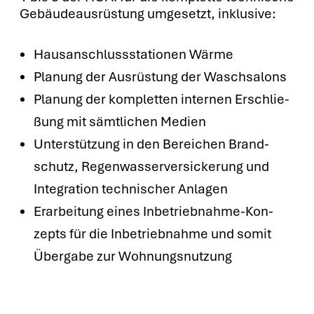
Gebäu­de­aus­rüs­tung umge­setzt, inklu­si­ve:
Haus­an­schluss­sta­tio­nen Wär­me
Pla­nung der Aus­rüs­tung der Wasch­sa­lons
Pla­nung der kom­plet­ten inter­nen Erschlie­
ßung mit sämt­li­chen Medi­en
Unter­stüt­zung in den Berei­chen Brand­
schutz, Regen­was­ser­ver­si­cke­rung und
Inte­gra­ti­on tech­ni­scher Anla­gen
Erar­bei­tung eines Inbe­trieb­nah­me-Kon­
zepts für die Inbe­trieb­nah­me und somit
Über­ga­be zur Woh­nungs­nut­zung