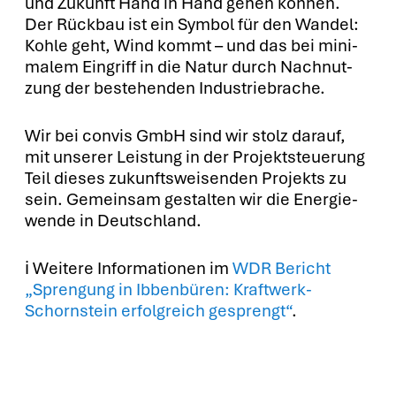
und Zukunft Hand in Hand gehen kön­nen.
Der Rück­bau ist ein Sym­bol für den Wan­del:
Koh­le geht, Wind kommt – und das bei mini­
ma­lem Ein­griff in die Natur durch Nach­nut­
zung der bestehen­den Indus­trie­bra­che.
Wir bei con­vis GmbH sind wir stolz dar­auf,
mit unse­rer Leis­tung in der Pro­jekt­steue­rung
Teil die­ses zukunfts­wei­sen­den Pro­jekts zu
sein. Gemein­sam gestal­ten wir die Ener­gie­
wen­de in Deutsch­land.
ℹ️ Wei­te­re Infor­ma­tio­nen im
WDR Bericht
„Spren­gung in Ibben­bü­ren: Kraft­werk-
Schorn­stein erfolg­reich gesprengt“
.