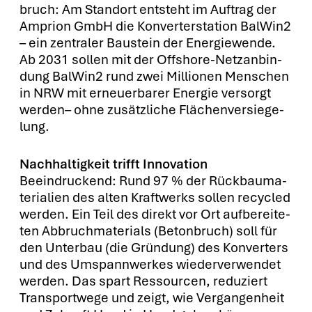
bruch: Am Stand­ort ent­steht im Auf­trag der
Ampri­on GmbH die Kon­ver­ter­sta­ti­on BalWin2
– ein zen­tra­ler Bau­stein der Ener­gie­wen­de.
Ab 2031 sol­len mit der Off­shore-Netz­an­bin­
dung BalWin2 rund zwei Mil­lio­nen Men­schen
in NRW mit erneu­er­ba­rer Ener­gie ver­sorgt
wer­den– ohne zusätz­li­che Flä­chen­ver­sie­ge­
lung.
Nach­hal­tig­keit trifft Inno­va­ti­on
Beein­dru­ckend: Rund 97 % der Rück­bau­ma­
te­ria­li­en des alten Kraft­werks sol­len recy­cled
wer­den. Ein Teil des direkt vor Ort auf­be­rei­te­
ten Abbruch­ma­te­ri­als (Beton­bruch) soll für
den Unter­bau (die Grün­dung) des Kon­ver­ters
und des Umspann­wer­kes wie­der­ver­wen­det
wer­den. Das spart Res­sour­cen, redu­ziert
Trans­port­we­ge und zeigt, wie Ver­gan­gen­heit