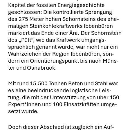
Kapi­tel der fos­si­len Ener­gie­ge­schich­te
geschlos­sen: Die kon­trol­lier­te Spren­gung
des 275 Meter hohen Schorn­steins des ehe­
ma­li­gen Stein­koh­le­kraft­werks Ibben­bü­ren
mar­kiert das Ende einer Ära. Der Schorn­stein
des „Pütt“, wie das Kraft­werk umgangs­
sprach­lich genannt wur­de, war nicht nur ein
Wahr­zei­chen der Regi­on Ibben­bü­ren, son­
dern ein Ori­en­tie­rungs­punkt bis nach Müns­
ter und Osna­brück.
Mit rund 15.500 Ton­nen Beton und Stahl war
es eine beein­dru­cken­de logis­ti­sche Leis­
tung, die mit der Unter­stüt­zung von über 150
Expert*innen und 100 Ein­satz­kräf­ten umge­
setzt wur­de.
Doch die­ser Abschied ist zugleich ein Auf­