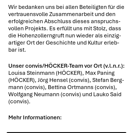
Wir bedan­ken uns bei allen Betei­lig­ten für die
ver­trau­ens­vol­le Zusam­men­ar­beit und den
erfolg­rei­chen Abschluss die­ses anspruchs­
vol­len Pro­jekts. Es erfüllt uns mit Stolz, dass
die Hohen­zol­lern­gruft nun wie­der als ein­zig­
ar­ti­ger Ort der Geschich­te und Kul­tur erleb­
bar ist.
Unser con­vis/HÖ­CKER-Team vor Ort (v.l.n.r.):
Loui­sa Stein­mann (HÖCKER), Max Paning
(HÖCKER), Jörg Hen­sel (con­vis), Ste­fan Berg­
mann (con­vis), Bet­ti­na Ort­manns (con­vis),
Wolf­gang Neu­mann (con­vis) und Lau­ko Said
(con­vis).
Mehr Infor­ma­tio­nen: