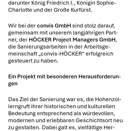
dar­un­ter König Fried­rich I., Köni­gin Sophie-
Char­lot­te und der Gro­ße Kur­fürst.
Wir bei der
con­vis GmbH
sind stolz dar­auf,
gemein­sam mit unse­rem lang­jäh­ri­gen Part­
ner, der
HÖCKER Pro­ject Mana­gers GmbH
,
die Sanie­rungs­ar­bei­ten in der Arbeits­ge­
mein­schaft „con­vis-HÖCKER“ erfolg­reich
gesteu­ert zu haben.
Ein Pro­jekt mit beson­de­ren Her­aus­for­de­run­
gen
Das Ziel der Sanie­rung war es, die Hohen­zol­
lern­gruft ihrer his­to­ri­schen und kul­tu­rel­len
Bedeu­tung ent­spre­chend als wür­de­vol­len,
moder­nen und erleb­ba­ren Geschichts­ort neu
zu gestal­ten. Dabei galt es, viel­fäl­ti­ge Her­