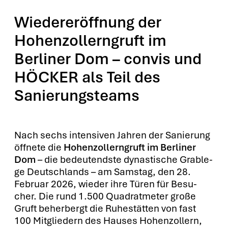
Wiedereröffnung der
Hohenzollerngruft im
Berliner Dom – convis und
HÖCKER als Teil des
Sanierungsteams
Nach sechs inten­si­ven Jah­ren der Sanie­rung
öff­ne­te die
Hohen­zol­lern­gruft im Ber­li­ner
Dom
– die bedeu­tends­te dynas­ti­sche Grab­le­
ge Deutsch­lands – am Sams­tag, den 28.
Febru­ar 2026, wie­der ihre Türen für Besu­
cher. Die rund 1.500 Qua­drat­me­ter gro­ße
Gruft beher­bergt die Ruhe­stät­ten von fast
100 Mit­glie­dern des Hau­ses Hohen­zol­lern,