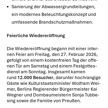
Sanie­rung der Abwas­ser­grund­lei­tun­gen,
ein moder­nes Beleuch­tungs­kon­zept und
umfas­sen­de Brand­schutz­maß­nah­men.
Fei­er­li­che Wie­der­eröff­nung
Die Wie­der­eröff­nung begann mit einer inter­
nen Fei­er am Frei­tag, den 27. Febru­ar 2026,
gefolgt von einem kos­ten­frei­en Tag der offe­
nen Tür am Sams­tag und einem Fest­got­tes­
dienst am Sonn­tag. Ins­ge­samt kamen
rund
12.000 Besu­cher
, dar­un­ter hoch­ran­gi­ge
Gäs­te wie Kul­tur­staats­mi­nis­ter Wolf­ram Wei­
mer, Ber­lins Regie­ren­der Bür­ger­meis­ter Kai
Weg­ner und Dom­bau­meis­te­rin Son­ja Tub­be­
sing sowie die Fami­lie von Preu­ßen.