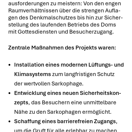
aus­for­de­run­gen zu meis­tern: Von den engen
Raum­ver­hält­nis­sen über die stren­gen Auf­la­
gen des Denk­mal­schut­zes bis hin zur Sicher­
stel­lung des lau­fen­den Betriebs des Doms
mit Got­tes­diens­ten und Besu­cher­zu­gang.
Zen­tra­le Maß­nah­men des Pro­jekts waren:
Instal­la­ti­on eines moder­nen Lüf­tungs- und
Kli­ma­sys­tems
zum lang­fris­ti­gen Schutz
der wert­vol­len Sar­ko­pha­ge.
Ent­wick­lung eines neu­en Sicher­heits­kon­
zepts
, das Besu­chern eine unmit­tel­ba­re
Nähe zu den Sar­ko­pha­gen ermög­licht.
Schaf­fung eines bar­rie­re­frei­en Zugangs
,
um die Gruft für alle erleb­bar zu machen.