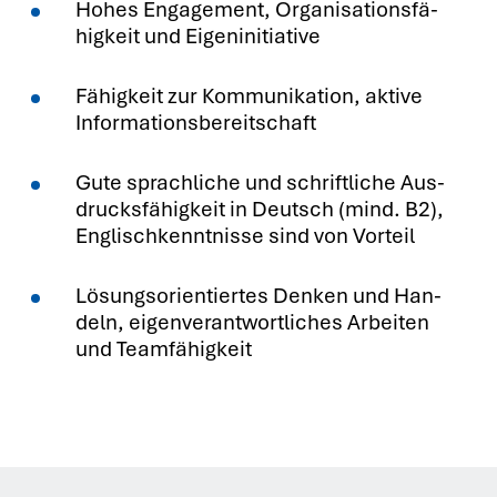
Hohes Enga­ge­ment, Orga­ni­sa­ti­ons­fä­
hig­keit und Eigen­in­itia­ti­ve
Fähig­keit zur Kom­mu­ni­ka­ti­on, akti­ve
Infor­ma­ti­ons­be­reit­schaft
Gute sprach­li­che und schrift­li­che Aus­
drucks­fä­hig­keit in Deutsch (mind. B2),
Eng­lisch­kennt­nis­se sind von Vor­teil
Lösungs­ori­en­tier­tes Den­ken und Han­
deln, eigen­ver­ant­wort­li­ches Arbei­ten
und Team­fä­hig­keit