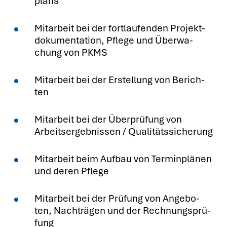
plans
Mit­ar­beit bei der fort­lau­fen­den Pro­jekt­
do­ku­men­ta­ti­on, Pfle­ge und Über­wa­
chung von PKMS
Mit­ar­beit bei der Erstel­lung von Berich­
ten
Mit­ar­beit bei der Über­prü­fung von
Arbeits­er­geb­nis­sen / Qua­li­täts­si­che­rung
Mit­ar­beit beim Auf­bau von Ter­min­plä­nen
und deren Pfle­ge
Mit­ar­beit bei der Prü­fung von Ange­bo­
ten, Nach­trä­gen und der Rech­nungs­prü­
fung