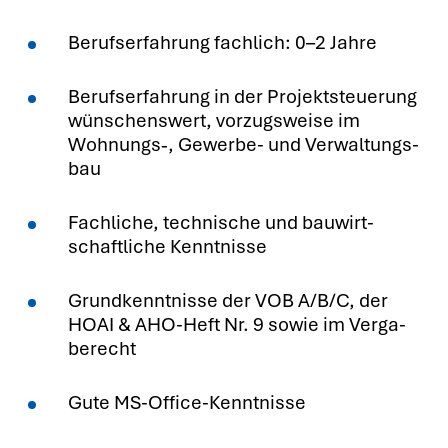
Berufs­er­fah­rung fach­lich: 0–2 Jah­re
Berufs­er­fah­rung in der Pro­jekt­steue­rung
wün­schens­wert, vor­zugs­wei­se im
Wohnungs‑, Gewer­be- und Ver­wal­tungs­
bau
Fach­li­che, tech­ni­sche und bau­wirt­
schaft­li­che Kennt­nis­se
Grund­kennt­nis­se der VOB A/B/C, der
HOAI & AHO-Heft Nr. 9 sowie im Ver­ga­
be­recht
Gute MS-Office-Kennt­nis­se