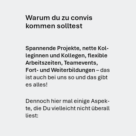
Warum du zu convis
kommen solltest
Span­nen­de Pro­jek­te, net­te Kol­
le­gin­nen und Kol­le­gen, fle­xi­ble
Arbeits­zei­ten, Team­e­vents,
Fort- und Wei­ter­bil­dun­gen
– das
ist auch bei uns so und das gibt
es alles!
Den­noch hier mal eini­ge Aspek­
te, die Du viel­leicht nicht über­all
liest: