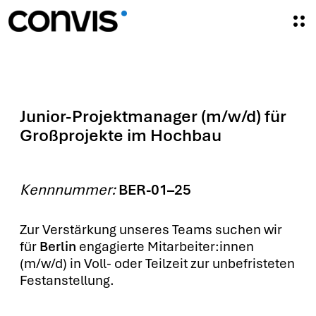
O
p
e
n
M
Junior-Projektmanager (m/w/d) für
e
Großprojekte im Hochbau
n
u
Kenn­num­mer:
BER-01–25
Zur Ver­stär­kung unse­res Teams suchen wir
für
Ber­lin
enga­gier­te Mitarbeiter:innen
(m/w/d) in Voll- oder Teil­zeit zur unbe­fris­te­ten
Fest­an­stel­lung.