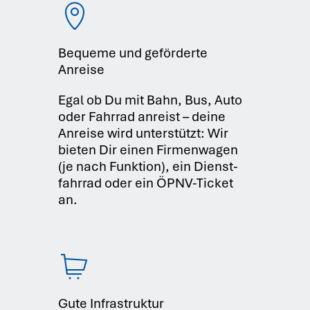
Bequeme und geförderte
Anreise
Egal ob Du mit Bahn, Bus, Auto
oder Fahr­rad anreist – dei­ne
Anrei­se wird unter­stützt: Wir
bie­ten Dir einen Fir­men­wa­gen
(je nach Funk­ti­on), ein Dienst­
fahr­rad oder ein ÖPNV-Ticket
an.
Gute Infrastruktur