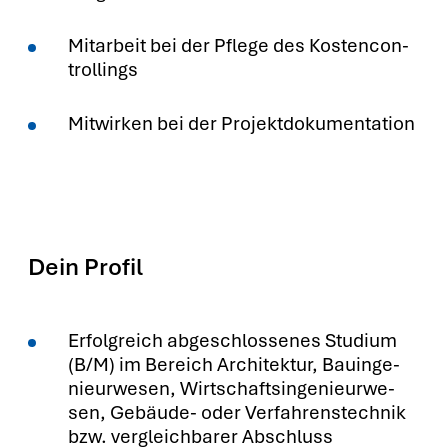
Mit­ar­beit bei der Pfle­ge des Kos­ten­con­
trol­lings
Mit­wir­ken bei der Pro­jekt­do­ku­men­ta­ti­on
Dein Profil
Erfolg­reich abge­schlos­se­nes Stu­di­um
(B/M) im Bereich Archi­tek­tur, Bau­in­ge­
nieur­we­sen, Wirt­schafts­in­ge­nieur­we­
sen, Gebäu­de- oder Ver­fah­rens­tech­nik
bzw. ver­gleich­ba­rer Abschluss