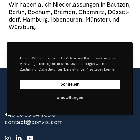
Wir haben auch Nie­der­las­sun­gen in Baut­zen,
Ber­lin, Bochum, Bre­men, Chem­nitz, Düs­sel­
dorf, Ham­burg, Ibben­bü­ren, Müns­ter und
Würz­burg.
Wei­te­re Stel­len­an­ge­bo­te fin­dest Du hier.
Unsere Webseite verwendet Video- und Kartenmaterial, das
von Google bereitgestellt wird. Dazu benötigen wir Ihre
Zustimmung, die Sie unter "Einstellungen" festlegen können.
Schließen
Einstellungen
+49 30 89 04 169 0
contact@convis.com
I
L
Y