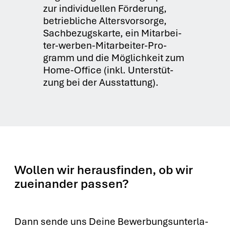
zur indi­vi­du­el­len För­de­rung,
betrieb­li­che Alters­vor­sor­ge,
Sach­be­zugs­kar­te, ein Mit­ar­bei­
ter-wer­ben-Mit­ar­bei­ter-Pro­
gramm und die Mög­lich­keit zum
Home-Office (inkl. Unter­stüt­
zung bei der Aus­stat­tung).
Wollen wir herausfinden, ob wir
zueinander passen?
Dann sen­de uns Dei­ne Bewer­bungs­un­ter­la­