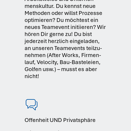
mens­kul­tur. Du kennst neue
Metho­den oder willst Pro­zes­se
opti­mie­ren? Du möch­test ein
neu­es Team­e­vent initi­ie­ren? Wir
hören Dir ger­ne zu! Du bist
jeder­zeit herz­lich ein­ge­la­den,
an unse­ren Team­e­vents teil­zu­
neh­men (After Works, Fir­men­
lauf, Velo­ci­ty, Bau-Bas­te­lei­en,
Gol­fen usw.) – musst es aber
nicht!
Offenheit UND Privatsphäre