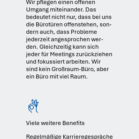
Wir pfle­gen einen offe­nen
Umgang mit­ein­an­der. Das
bedeu­tet nicht nur, dass bei uns
die Büro­tü­ren offen­ste­hen, son­
dern auch, dass Pro­ble­me
jeder­zeit ange­spro­chen wer­
den. Gleich­zei­tig kann sich
jeder für Mee­tings zurück­zie­hen
und fokus­siert arbei­ten. Wir
sind kein Groß­raum-Büro, aber
ein Büro mit viel Raum.
Viele weitere Benefits
Regel­mä­ßi­ge Kar­rie­re­ge­sprä­che