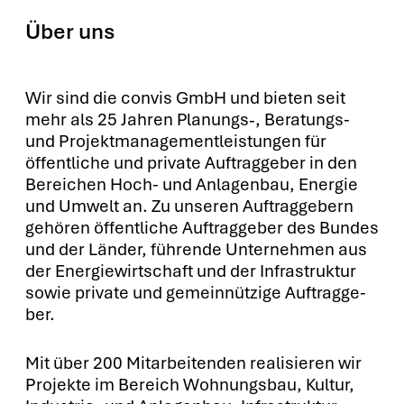
Über uns
Wir sind die con­vis GmbH und bie­ten seit
mehr als 25 Jah­ren Planungs‑, Bera­tungs-
und Pro­jekt­ma­nage­ment­leis­tun­gen für
öffent­li­che und pri­va­te Auf­trag­ge­ber in den
Berei­chen Hoch- und Anla­gen­bau, Ener­gie
und Umwelt an. Zu unse­ren Auf­trag­ge­bern
gehö­ren öffent­li­che Auf­trag­ge­ber des Bun­des
und der Län­der, füh­ren­de Unter­neh­men aus
der Ener­gie­wirt­schaft und der Infra­struk­tur
sowie pri­va­te und gemein­nüt­zi­ge Auf­trag­ge­
ber.
Mit über 200 Mit­ar­bei­ten­den rea­li­sie­ren wir
Pro­jek­te im Bereich Woh­nungs­bau, Kul­tur,