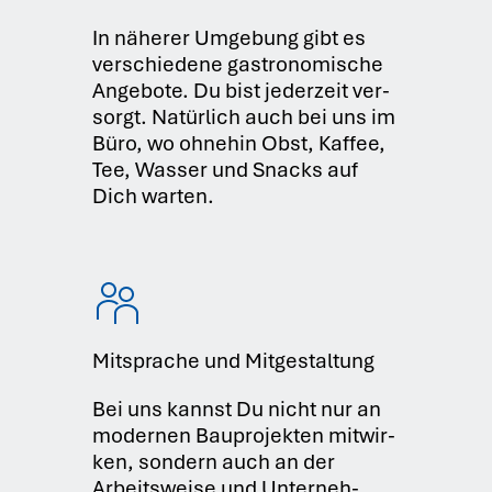
In nähe­rer Umge­bung gibt es
ver­schie­de­ne gas­tro­no­mi­sche
Ange­bo­te. Du bist jeder­zeit ver­
sorgt. Natür­lich auch bei uns im
Büro, wo ohne­hin Obst, Kaf­fee,
Tee, Was­ser und Snacks auf
Dich war­ten.
Mitsprache und Mitgestaltung
Bei uns kannst Du nicht nur an
moder­nen Bau­pro­jek­ten mit­wir­
ken, son­dern auch an der
Arbeits­wei­se und Unter­neh­