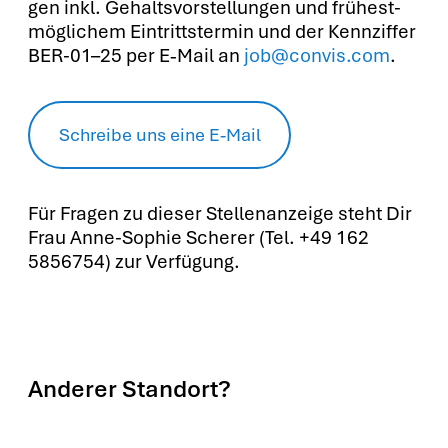
gen inkl. Gehalts­vor­stel­lun­gen und frü­hest­
mög­li­chem Ein­tritts­ter­min und der Kenn­zif­fer
BER-01–25 per E‑Mail an
job@convis.com
.
Schrei­be uns eine E‑Mail
Für Fra­gen zu die­ser Stel­len­an­zei­ge steht Dir
Frau Anne-Sophie Sche­rer (Tel. +49 162
5856754) zur Ver­fü­gung.
Anderer Standort?