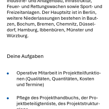
Indus­trie- und Anla­gen­bau, Infra­struk­tur,
Feu­er- und Ret­tungs­wa­chen sowie Sport- und
Frei­zeit­an­la­gen. Der Haupt­sitz ist in Ber­lin,
wei­te­re Nie­der­las­sun­gen bestehen in Baut­
zen, Bochum, Bre­men, Chem­nitz, Düs­sel­
dorf, Ham­burg, Ibben­bü­ren, Müns­ter und
Würz­burg.
Deine Aufgaben
Ope­ra­ti­ve Mit­ar­beit in Pro­jekt­teil­funk­tio­
nen (Qua­li­tä­ten, Quan­ti­tä­ten, Kos­ten
und Ter­mi­ne)
Pfle­ge des Pro­jekt­hand­buchs, der Pro­
jekt­be­tei­lig­ten­lis­te, des Pro­jekt­struk­tur­